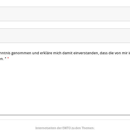
nntnis genommen und erkläre mich damit einverstanden, dass die von mir 
n. *
*
Internetseiten der EWTO zu den Themen: